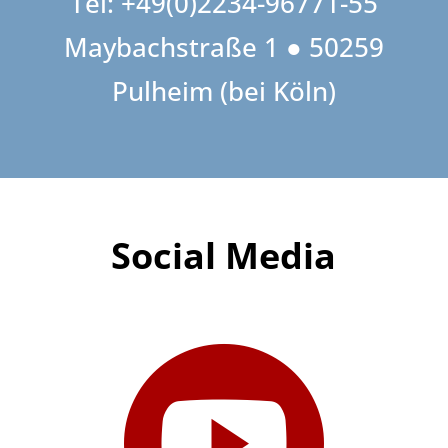
Tel: +49(0)2234-96771-55
Maybachstraße 1 ● 50259
Pulheim (bei Köln)
Social Media
